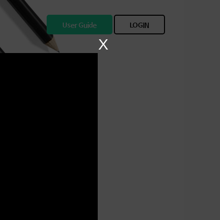
User Guide
LOGIN
X