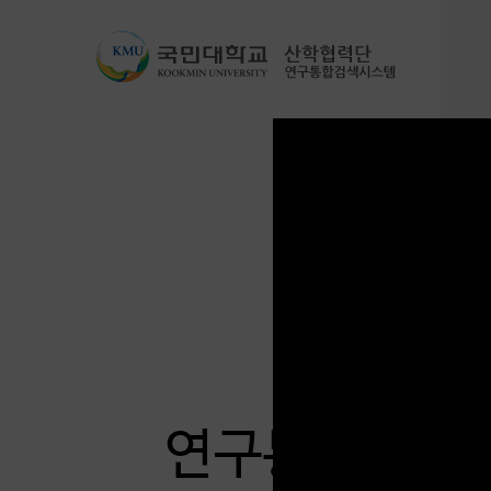
본
문
으
로
건
너
뛰
기
연구통합검색